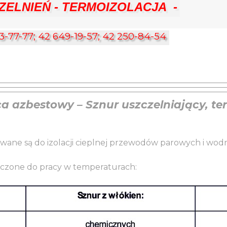
ELNIEŃ - TERMOIZOLACJA  -
3-77-77; 42 649-19-57; 42 250-84-54
ca azbestowy – Sznur uszczelniający, te
wane są do izolacji cieplnej przewodów parowych i wodn
czone do pracy w temperaturach: