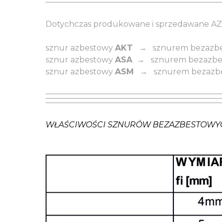
Dotychczas produkowane i sprzedawane A
sznur azbestowy
AKT
→ sznurem bezazb
sznur azbestowy
ASA
→ sznurem bezazb
sznur azbestowy
ASM
→ sznurem bezazb
WŁAŚCIWOŚCI SZNURÓW BEZAZBESTOWY