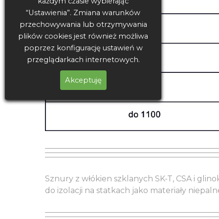
każdym czasie wybierając
“Ustawienia”. Zmiana warunków
przechowywania lub otrzymywania
plików cookies jest również możliwa
poprzez konfigurację ustawień w
przeglądarkach internetowych.
Akceptuję
Sznury z włókien szklanych SK-T, CSA i g
do izolacji na statkach jako materiały niepaln