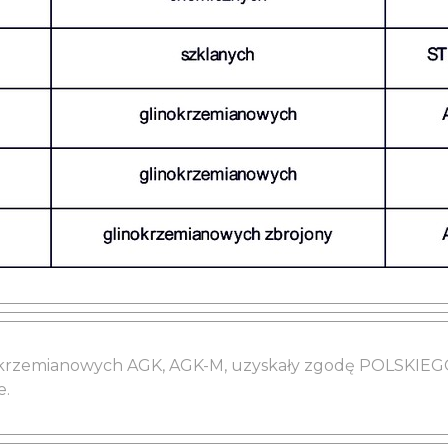
linokrzemianowych AGK, AGK-M, uzyskały zgodę POLSKI
e.