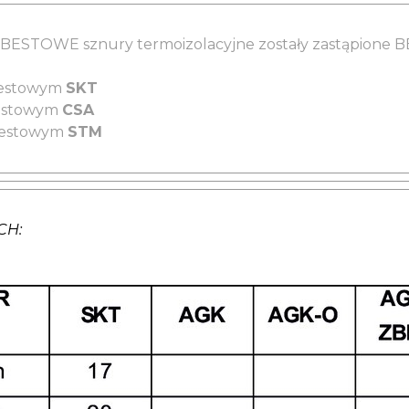
ZBESTOWE sznury termoizolacyjne zostały zastąpion
estowym
SKT
estowym
CSA
estowym
STM
CH: