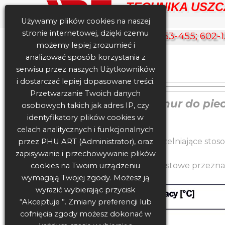
TECHNIKA USZCZ
Używamy plików cookies na naszej
stronie internetowej, dzięki czemu
502-353-455; 602-1
możemy lepiej zrozumieć i
analizować sposób korzystania z
PRODUKTY
serwisu przez naszych Użytkowników
i dostarczać lepiej dopasowane treści.
Przetwarzanie Twoich danych
Sznur do pie
osobowych takich jak adres IP, czy
identyfikatory plików cookies w
celach analitycznych i funkcjonalnych
Sznury termoizolacyjne uszczelniające stoso
przez PHU ART (Administrator), oraz
zapisywanie i przechowywanie plików
Sprzedajemy sznury bezazbestowe przezna
cookies na Twoim urządzeniu
wymagają Twojej zgody. Możesz ją
wyrazić wybierając przycisk
“Akceptuje ”. Zmiany preferencji lub
cofnięcia zgody możesz dokonać w