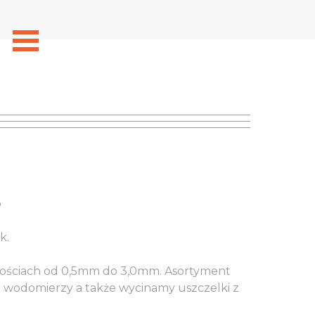
o
k.
bościach od 0,5mm do 3,0mm. Asortyment
 do wodomierzy a także wycinamy uszczelki z