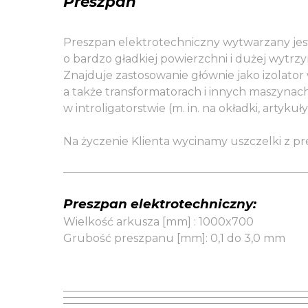
Preszpan
Preszpan elektrotechniczny wytwarzany jest
o bardzo gładkiej powierzchni i dużej wytrz
Znajduje zastosowanie głównie jako izolator 
a także transformatorach i innych maszynach
w
introligatorstwie (m. in. na okładki, artyku
Na życzenie Klienta wycinamy uszczelki z p
Preszpan elektrotechniczny:
Wielkość arkusza [mm] : 1000x700
Grubość preszpanu [mm]: 0,1 do 3,0 mm