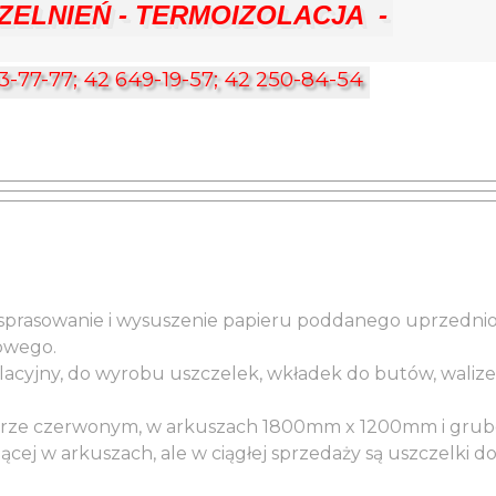
ELNIEŃ - TERMOIZOLACJA  -
3-77-77; 42 649-19-57; 42 250-84-54
sprasowanie i wysuszenie papieru poddanego uprzedni
owego.
olacyjny, do wyrobu uszczelek, wkładek do butów, walize
olorze czerwonym, w arkuszach 1800mm x 1200mm i gru
ującej w arkuszach, ale w ciągłej sprzedaży są uszczelki