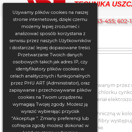
TECHNIKA USZCZ
Używamy plików cookies na naszej
stronie internetowej, dzięki czemu
502-353-455; 602-1
możemy lepiej zrozumieć i
analizować sposób korzystania z
PRODUKTY
serwisu przez naszych Użytkowników
i dostarczać lepiej dopasowane treści.
Przetwarzanie Twoich danych
osobowych takich jak adres IP, czy
identyfikatory plików cookies w
Fibra
celach analitycznych i funkcjonalnych
przez PHU ART (Administrator), oraz
Fibra jest produktem otrzymywanym przez 
zapisywanie i przechowywanie plików
kąpieli w stężonym roztworze chlorku cynk
cookies na Twoim urządzeniu
Dobrze sprawdza się jako materiał elektroiz
wymagają Twojej zgody. Możesz ją
wyrazić wybierając przycisk
Posiada w sprzedaży fibrę techniczną w k
“Akceptuje ”. Zmiany preferencji lub
nasz nie ogranicza się tylko do fibry występ
cofnięcia zgody możesz dokonać w
fibry technicznej na zamówienie.