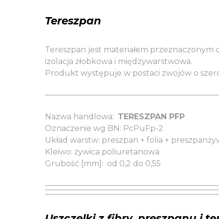
Tereszpan
Tereszpan jest materiałem przeznaczonym do i
izolacja żłobkowa i międzywarstwowa.
Produkt występuje w postaci zwojów o szer
Nazwa handlowa:
TERESZPAN PFP
Oznaczenie wg BN:
PcPuFp-2
Układ warstw:
preszpan + folia + preszpanż
Kleiwo:
żywica poliuretanowa
Grubość [mm]:
od 0,2 do 0,55
Uszczelki z fibry, preszpanu i t