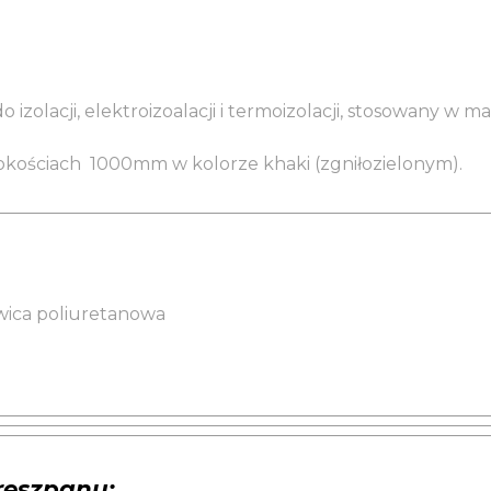
zolacji, elektroizoalacji i termoizolacji, stosowany w m
okościach 1000mm w kolorze khaki (zgniłozielonym).
ywica poliuretanowa
ereszpanu: